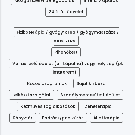
Mozgásszervi betegápolás
Intenzív ápolás
24 órás ügyelet
Fizikoterápia / gyógytorna / gyógymasszázs /
masszázs
Pihenőkert
Vallási célú épület (pl. kápolna) vagy helyiség (pl.
imaterem)
Közös programok
Saját kisbusz
Lelkészi szolgálat
Akadálymentesített épület
Kézműves foglalkozások
Zeneterápia
Könyvtár
Fodrász/pedikűrös
Állatterápia