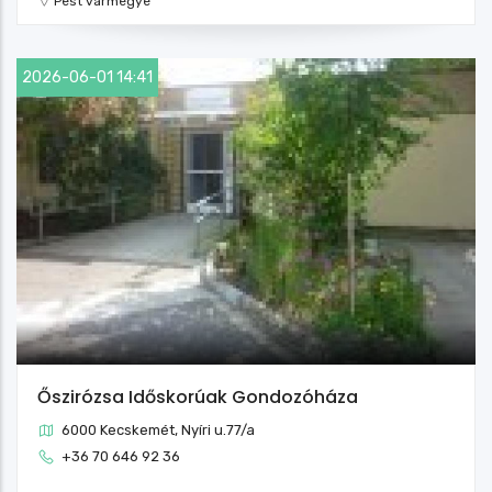
Pest vármegye
2026-06-01 14:41
Őszirózsa Időskorúak Gondozóháza
6000 Kecskemét, Nyíri u.77/a
+36 70 646 92 36