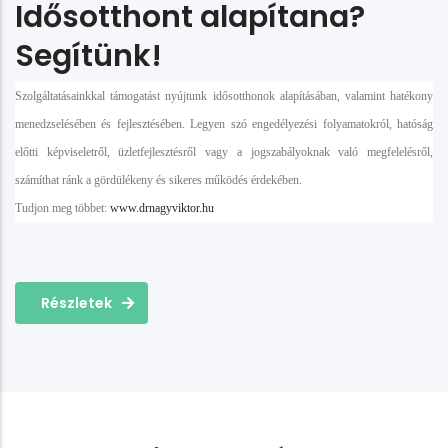
Idősotthont alapítana?
Segítünk!
Szolgáltatásainkkal támogatást nyújtunk idősotthonok alapításában, valamint hatékony
menedzselésében és fejlesztésében. Legyen szó engedélyezési folyamatokról, hatóság
előtti képviseletről, üzletfejlesztésről vagy a jogszabályoknak való megfelelésről,
számíthat ránk a gördülékeny és sikeres működés érdekében.
Tudjon meg többet:
www.drnagyviktor.hu
Részletek