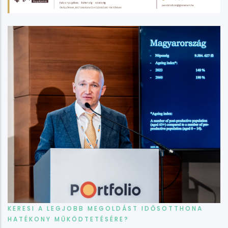
KERESI A LEGJOBB MEGOLDÁST IDŐSOTTHONA
HATÉKONY MŰKÖDTETÉSÉRE?