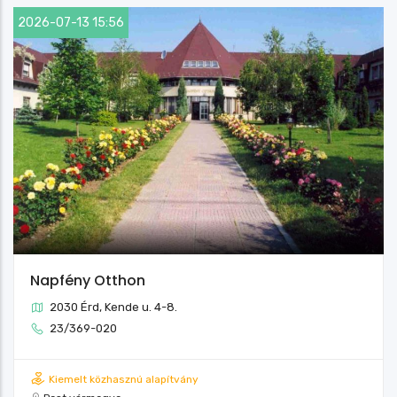
2026-07-13 15:56
Napfény Otthon
2030 Érd, Kende u. 4-8.
23/369-020
Kiemelt közhasznú alapítvány