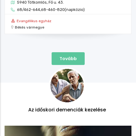
5940 Tótkomlós, Fő u. 43.
68/462-644,68-460-820(napközio)
Evangélikus egyház
Békés vármegye
Tovább
elése
Diabétesz kezelése időskorb