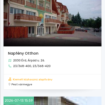
Napfény Otthon
2030 Érd, Árpád u. 26.
23/368-400, 23/368-420
Kiemelt közhasznú alapítvány
Pest vármegye
2026-07-13 15:59