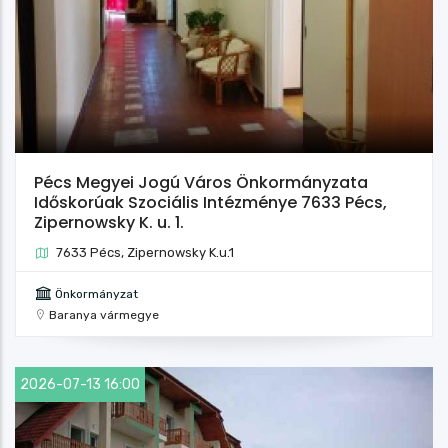
Pécs Megyei Jogú Város Önkormányzata
Időskorúak Szociális Intézménye 7633 Pécs,
Zipernowsky K. u. 1.
7633 Pécs, Zipernowsky K.u.1
Önkormányzat
Baranya vármegye
2026-07-13 16:00