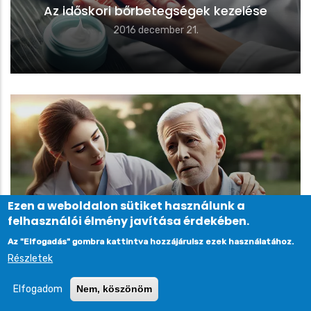
Az időskori bőrbetegségek kezelése
2016 december 21.
Ezen a weboldalon sütiket használunk a
felhasználói élmény javítása érdekében.
Az időskori demenciák kezelése
Az "Elfogadás" gombra kattintva hozzájárulsz ezek használatához.
2016 december 21.
Részletek
Elfogadom
Nem, köszönöm