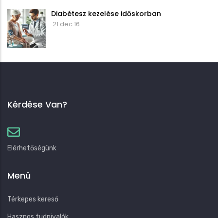
Diabétesz kezelése időskorban
21 dec 16
Kérdése Van?
Elérhetőségünk
Menü
Térkepes kereső
Hasznos tudnivalók