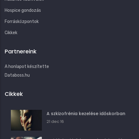
Hospice gondozás
Forrásközpontok
Cikkek
Partnereink
A honlapot készítette
Databoss.hu
Cikkek
A szkizofrénia kezelése időskorban
21 dec 16