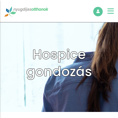
Hospice
gondozás
Morzsa