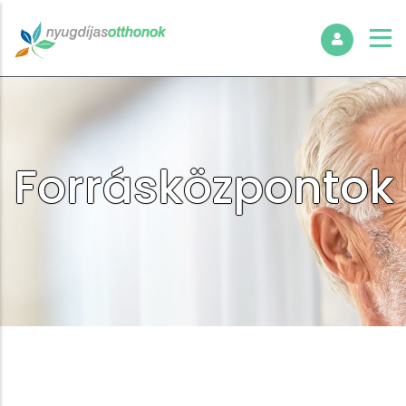
Forrásközpontok
Morzsa