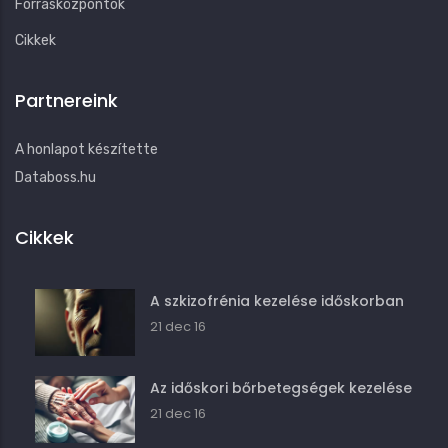
Forrásközpontok
Cikkek
Partnereink
A honlapot készítette
Databoss.hu
Cikkek
A szkizofrénia kezelése időskorban
21 dec 16
Az időskori bőrbetegségek kezelése
21 dec 16